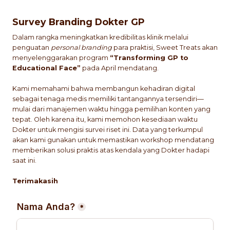
Skip
to
Survey Branding Dokter GP
content
Dalam rangka meningkatkan kredibilitas klinik melalui
penguatan
personal branding
para praktisi, Sweet Treats akan
menyelenggarakan program
“Transforming GP to
Educational Face”
pada April mendatang.
Kami memahami bahwa membangun kehadiran digital
sebagai tenaga medis memiliki tantangannya tersendiri—
mulai dari manajemen waktu hingga pemilihan konten yang
tepat. Oleh karena itu, kami memohon kesediaan waktu
Dokter untuk mengisi survei riset ini. Data yang terkumpul
akan kami gunakan untuk memastikan workshop mendatang
memberikan solusi praktis atas kendala yang Dokter hadapi
saat ini.
Terimakasih