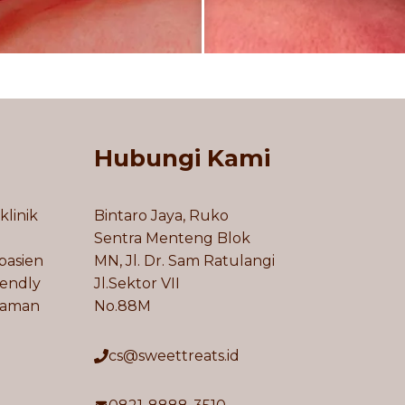
Hubungi Kami
klinik
Bintaro Jaya, Ruko
Sentra Menteng Blok
pasien
MN, Jl. Dr. Sam Ratulangi
iendly
Jl.Sektor VII
laman
No.88M
cs@sweettreats.id