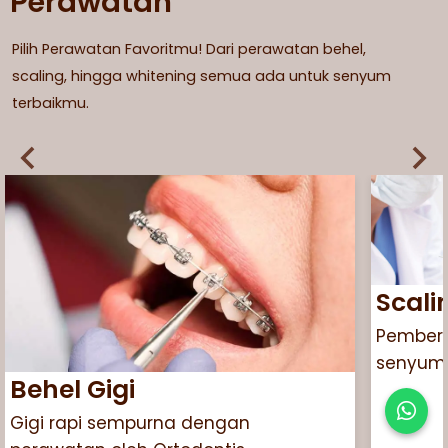
Perawatan
Pilih Perawatan Favoritmu! Dari perawatan behel,
scaling, hingga whitening semua ada untuk senyum
terbaikmu.
Scali
Pembers
senyum 
Behel Gigi
Gigi rapi sempurna dengan