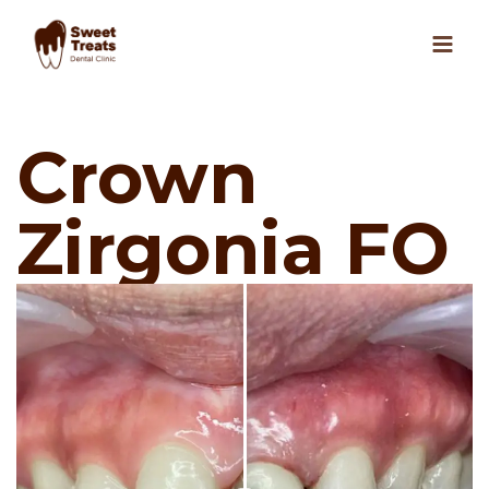
Skip
to
content
Crown
Zirgonia FO