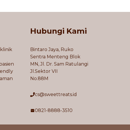
Hubungi Kami
klinik
Bintaro Jaya, Ruko
Sentra Menteng Blok
pasien
MN, Jl. Dr. Sam Ratulangi
iendly
Jl.Sektor VII
laman
No.88M
cs@sweettreats.id
0821-8888-3510