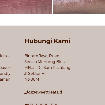
Hubungi Kami
klinik
Bintaro Jaya, Ruko
Sentra Menteng Blok
pasien
MN, Jl. Dr. Sam Ratulangi
iendly
Jl.Sektor VII
laman
No.88M
cs@sweettreats.id