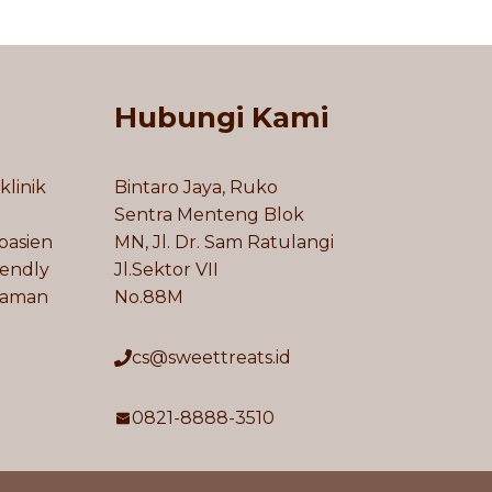
Hubungi Kami
klinik
Bintaro Jaya, Ruko
Sentra Menteng Blok
pasien
MN, Jl. Dr. Sam Ratulangi
iendly
Jl.Sektor VII
laman
No.88M
cs@sweettreats.id
0821-8888-3510