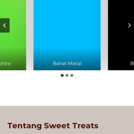
phire
Behel Metal
B
Tentang Sweet Treats