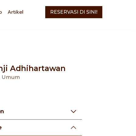
o
Artikel
RESERVASI DI SINI!
nji Adhihartawan
gi Umum
on
e