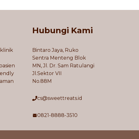
Hubungi Kami
klinik
Bintaro Jaya, Ruko
Sentra Menteng Blok
pasien
MN, Jl. Dr. Sam Ratulangi
iendly
Jl.Sektor VII
laman
No.88M
cs@sweettreats.id
0821-8888-3510