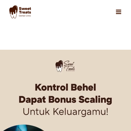
Skip
to
content