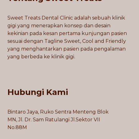
Sweet Treats Dental Clinic adalah sebuah klinik
gigi yang menerapkan konsep dan desain
kekinian pada kesan pertama kunjungan pasien
sesuai dengan Tagline Sweet, Cool and Friendly
yang menghantarkan pasien pada pengalaman
yang berbeda ke klinik gigi.
Hubungi Kami
Bintaro Jaya, Ruko Sentra Menteng Blok
MN, Jl. Dr. Sam Ratulangi Jl.Sektor VII
No.88M