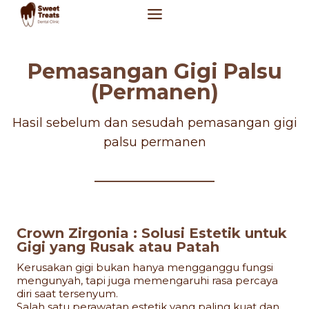
Skip
to
content
Pemasangan Gigi Palsu
(Permanen)
Hasil sebelum dan sesudah pemasangan gigi
palsu permanen
Crown Zirgonia : Solusi Estetik untuk
Gigi yang Rusak atau Patah
Kerusakan gigi bukan hanya mengganggu fungsi
mengunyah, tapi juga memengaruhi rasa percaya
diri saat tersenyum.
Salah satu perawatan estetik yang paling kuat dan